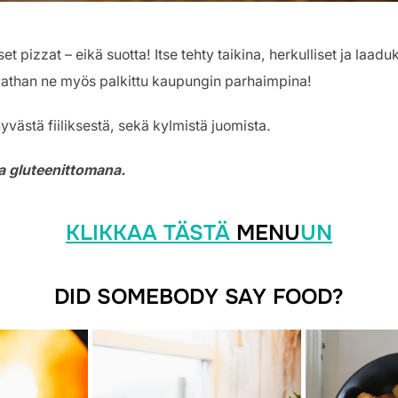
t pizzat – eikä suotta! Itse tehty taikina, herkulliset ja laadu
athan ne myös palkittu kaupungin parhaimpina!
ästä fiiliksestä, sekä kylmistä juomista.
da gluteenittomana.
KLIKKAA TÄSTÄ
MENU
UN
DID SOMEBODY SAY FOOD?