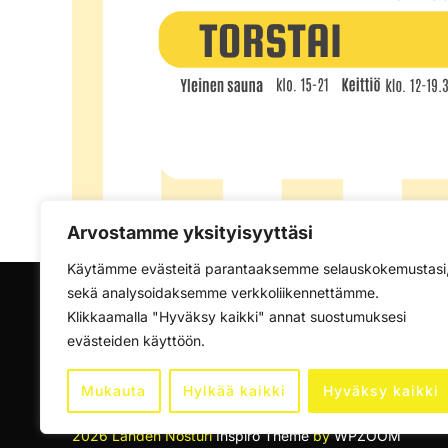
Arvostamme yksityisyyttäsi
Käytämme evästeitä parantaaksemme selauskokemustasi
sekä analysoidaksemme verkkoliikennettämme.
Klikkaamalla "Hyväksy kaikki" annat suostumuksesi
evästeiden käyttöön.
Lataa Tietosuojaseloste tästä
Mukauta
Hylkää kaikki
Hyväksy kaikki
Copyright © Verkkosivujen kuvat: @lahdennosturi, @stra
@creativephotosbyfrans & @snabuphoto
2026 Lahden Nosturi
Inspiro Theme
by
WPZOOM