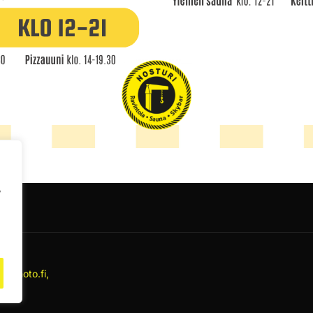
,
ndphoto.fi,