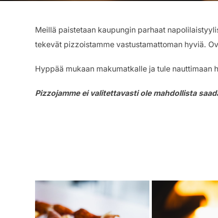
Meillä paistetaan kaupungin parhaat napolilaistyylise
tekevät pizzoistamme vastustamattoman hyviä. Ov
Hyppää mukaan makumatkalle ja tule nauttimaan hyv
Pizzojamme ei valitettavasti ole mahdollista saa