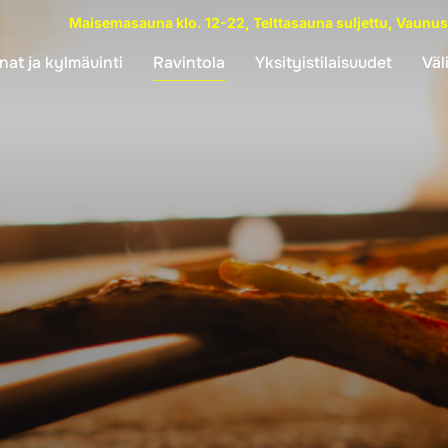
Maisemasauna klo. 12-22, Telttasauna suljettu, Vaunusa
nat ja kylmäuinti
Ravintola
Yksityistilaisuudet
Väl