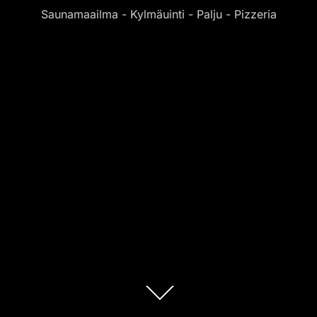
Saunamaailma - Kylmäuinti - Palju - Pizzeria
Scroll
down