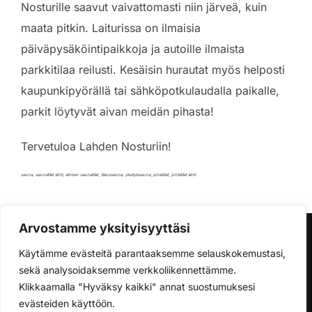
Nosturille saavut vaivattomasti niin järveä, kuin
maata pitkin. Laiturissa on ilmaisia
päiväpysäköintipaikkoja ja autoille ilmaista
parkkitilaa reilusti. Kesäisin hurautat myös helposti
kaupunkipyörällä tai sähköpotkulaudalla paikalle,
parkit löytyvät aivan meidän pihasta!
Tervetuloa Lahden Nosturiin!
sauna, saunatilat lahti, lahden saunatilat, tilaussauna, yksityissauna, juhlatilat, juhlatilat lahti
Arvostamme yksityisyyttäsi
Käytämme evästeitä parantaaksemme selauskokemustasi,
sekä analysoidaksemme verkkoliikennettämme.
Klikkaamalla "Hyväksy kaikki" annat suostumuksesi
Lataa Tietosuojaseloste tästä
evästeiden käyttöön.
Copyright © Verkkosivujen kuvat: @lahdennosturi,