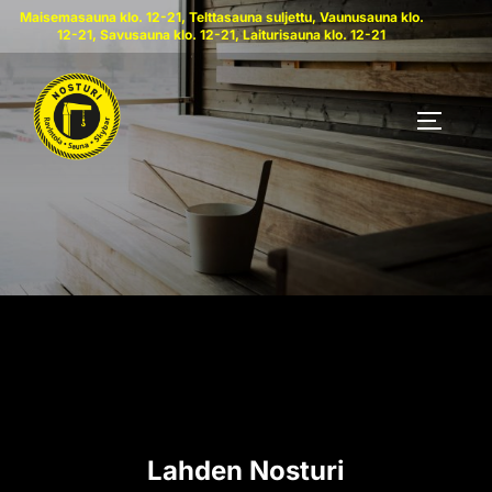
Skip
Maisemasauna klo. 12-21, Telttasauna suljettu, Vaunusauna klo.
12-21, Savusauna klo. 12-21, Laiturisauna klo. 12-21
to
content
TOGGLE
Lahden Nosturi